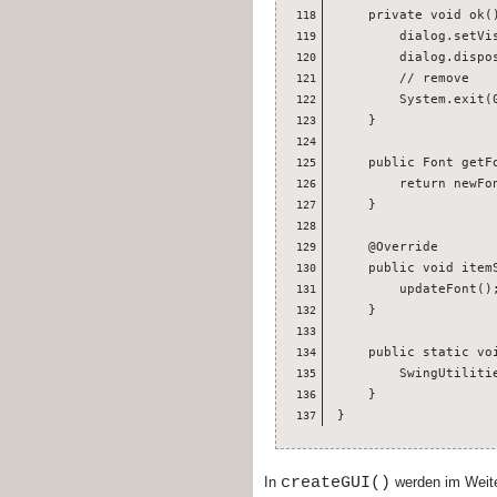
    private void ok()
118
        dialog.setVis
119
        dialog.dispos
120
        // remove

121
        System.exit(0
122
    }

123
124
    public Font getFo
125
        return newFon
126
    }

127
128
    @Override

129
    public void itemS
130
        updateFont();
131
    }

132
133
    public static voi
134
        SwingUtiliti
135
    }

136
}
137
createGUI()
In
werden im Weit