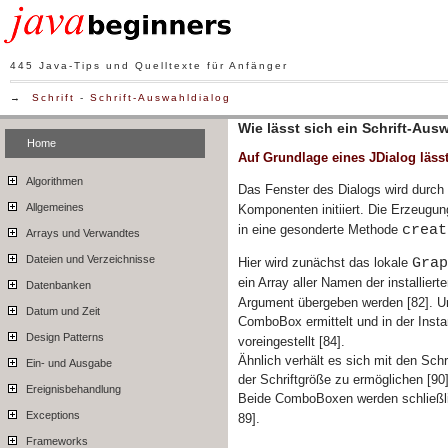
445 Java-Tips und Quelltexte für Anfänger
→
Schrift
-
Schrift-Auswahldialog
Wie lässt sich ein Schrift-Aus
Home
Auf Grundlage eines JDialog lässt 
Algorithmen
Das Fenster des Dialogs wird durch
Allgemeines
Komponenten initiiert. Die Erzeugu
creat
in eine gesonderte Methode
Arrays und Verwandtes
Dateien und Verzeichnisse
Gra
Hier wird zunächst das lokale
ein Array aller Namen der installier
Datenbanken
Argument übergeben werden [82]. Um
Datum und Zeit
ComboBox ermittelt und in der Inst
Design Patterns
voreingestellt [84].
Ähnlich verhält es sich mit den Schr
Ein- und Ausgabe
der Schriftgröße zu ermöglichen [90]
Ereignisbehandlung
Beide ComboBoxen werden schließl
Exceptions
89].
Frameworks