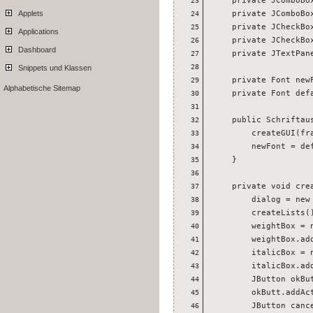
23
    private JComboBox
Applets
24
    private JCheckBox
25
Applications
    private JCheckBox
26
Dashboard
    private JTextPane
27
28
Snippets und Klassen
    private Font newF
29
Alphabetische Sitemap
    private Font defa
30
31
    public Schriftaus
32
        createGUI(fra
33
        newFont = def
34
    }

35
36
    private void crea
37
        dialog = new
38
        createLists()
39
        weightBox = n
40
        weightBox.add
41
        italicBox = n
42
        italicBox.add
43
        JButton okBut
44
        okButt.addAct
45
        JButton cance
46