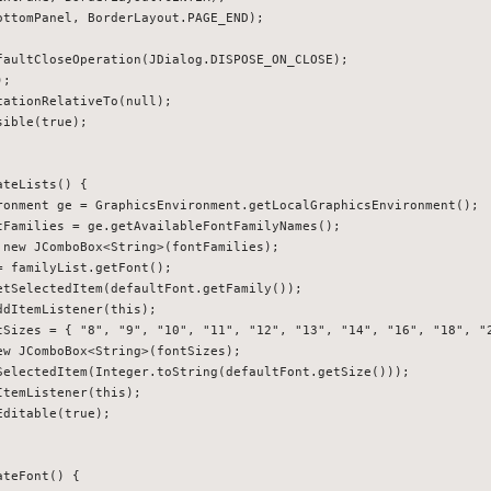
ttomPanel, BorderLayout.PAGE_END);

faultCloseOperation(JDialog.DISPOSE_ON_CLOSE);

;

ationRelativeTo(null);

ible(true);

teLists() {

ronment ge = GraphicsEnvironment.getLocalGraphicsEnvironment();

tFamilies = ge.getAvailableFontFamilyNames();

 new JComboBox<String>(fontFamilies);

 familyList.getFont();

etSelectedItem(defaultFont.getFamily());

dItemListener(this);

tSizes = { "8", "9", "10", "11", "12", "13", "14", "16", "18", "2
w JComboBox<String>(fontSizes);

SelectedItem(Integer.toString(defaultFont.getSize()));

temListener(this);

ditable(true);

teFont() {
