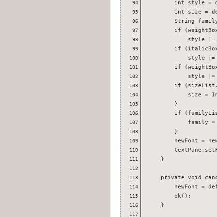
        int style = d
94
        int size = de
95
        String family
96
        if (weightBox
97
            style |= 
98
        if (italicBox
99
            style |= 
100
        if (weightBo
101
            style |= 
102
        if (sizeList.
103
            size = I
104
        }

105
        if (familyLis
106
            family =
107
        }

108
        newFont = new
109
        textPane.setF
110
    }

111
112
    private void canc
113
        newFont = def
114
        ok();

115
    }

116
117