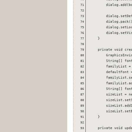
        dialog.add(bo
71
72
        dialog.setDe
73
        dialog.pack()
74
        dialog.setLoc
75
        dialog.setVis
76
    }

77
78
    private void crea
79
        GraphicsEnvi
80
        String[] fon
81
        familyList =
82
        defaultFont =
83
        familyList.s
84
        familyList.ad
85
        String[] fon
86
        sizeList = ne
87
        sizeList.set
88
        sizeList.addI
89
        sizeList.setE
90
    }

91
92
    private void upda
93