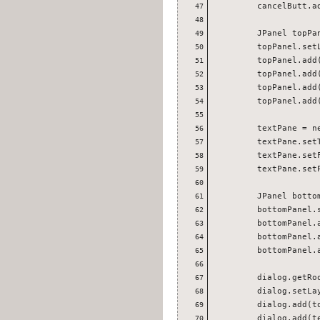
        cancelButt.ad
47
48
        JPanel topPan
49
        topPanel.set
50
        topPanel.add(
51
        topPanel.add(
52
        topPanel.add(
53
        topPanel.add(
54
55
        textPane = ne
56
        textPane.setT
57
        textPane.setF
58
        textPane.set
59
60
        JPanel bottom
61
        bottomPanel.
62
        bottomPanel.a
63
        bottomPanel.a
64
        bottomPanel.a
65
66
        dialog.getRo
67
        dialog.setLay
68
        dialog.add(to
69
        dialog.add(te
70