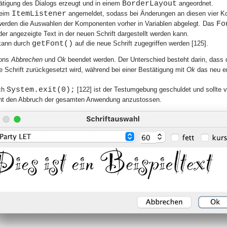
BorderLayout
ätigung des Dialogs erzeugt und in einem
angeordnet.
ItemListener
beim
angemeldet, sodass bei Änderungen an diesen vier 
Fo
 werden die Auswahlen der Komponenten vorher in Variablen abgelegt. Das
r angezeigte Text in der neuen Schrift dargestellt werden kann.
getFont()
kann durch
auf die neue Schrift zugegriffen werden [125].
tons
Abbrechen
und
Ok
beendet werden. Der Unterschied besteht darin, dass
te Schrift zurückgesetzt wird, während bei einer Bestätigung mit
Ok
das neu e
System.exit(0);
rch
[122] ist der Testumgebung geschuldet und sollte v
cht den Abbruch der gesamten Anwendung anzustossen.