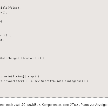
 {

ible(false);

e();

);

nt() {

t;

tateChanged(ItemEvent e) {



d main(String[] args) {

es.invokeLater(() -> new Schriftauswahldialog(null));

JCheckBox
JTextPane
eren noch zwei
-Komponenten, eine
zur Anzeige 