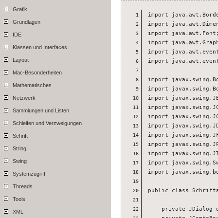
Grafik
import java.awt.Borde
1
Grundlagen
import java.awt.Dimen
2
import java.awt.Font;
3
IDE
import java.awt.Graph
4
Klassen und Interfaces
import java.awt.event
5
Layout
import java.awt.event
6
7
Mac-Besonderheiten
import javax.swing.Bo
8
Mathematisches
import javax.swing.Bo
9
import javax.swing.JB
Netzwerk
10
import javax.swing.JC
11
Sammlungen und Listen
import javax.swing.JC
12
Schleifen und Verzweigungen
import javax.swing.JD
13
import javax.swing.JF
14
Schrift
import javax.swing.JP
15
String
import javax.swing.JT
16
Swing
import javax.swing.Sw
17
import javax.swing.bo
18
Systemzugriff
19
Threads
public class Schrift
20
Tools
21
    private JDialog d
22
XML
    private JComboBox