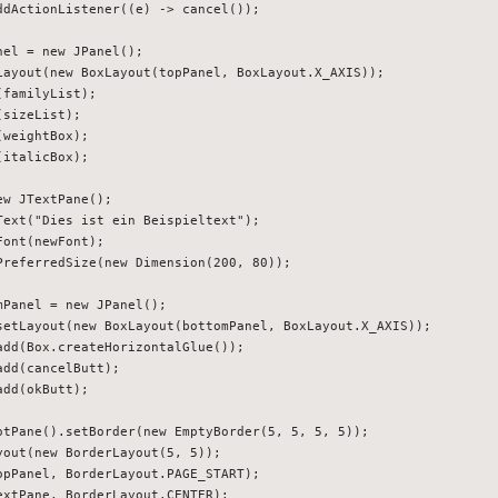
dActionListener((e) -> cancel());

el = new JPanel();

Layout(new BoxLayout(topPanel, BoxLayout.X_AXIS));

familyList);

sizeList);

weightBox);

italicBox);

w JTextPane();

ext("Dies ist ein Beispieltext");

ont(newFont);

PreferredSize(new Dimension(200, 80));

Panel = new JPanel();

setLayout(new BoxLayout(bottomPanel, BoxLayout.X_AXIS));

dd(Box.createHorizontalGlue());

dd(cancelButt);

dd(okButt);

otPane().setBorder(new EmptyBorder(5, 5, 5, 5));

out(new BorderLayout(5, 5));

pPanel, BorderLayout.PAGE_START);

xtPane, BorderLayout.CENTER);
