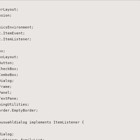
rLayout;

sion;



icsEnvironment;

.ItemEvent;

.ItemListener;

x;

xLayout;

utton;

heckBox;

omboBox;

ialog;

rame;

anel;

extPane;

ingUtilities;

rder.EmptyBorder;

auswahldialog implements ItemListener {

ialog;

<String> familyList;
