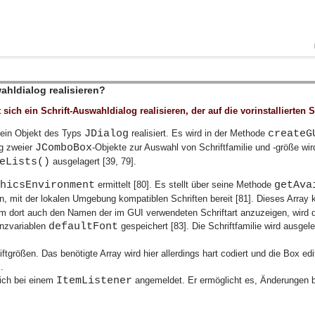
wahldialog realisieren?
sich ein Schrift-Auswahldialog realisieren, der auf die vorinstallierten 
JDialog
createG
 ein Objekt des Typs
realisiert. Es wird in der Methode
JComboBox
ng zweier
-Objekte zur Auswahl von Schriftfamilie und -größe wird
eLists()
ausgelagert [39, 79].
phicsEnvironment
getAva
ermittelt [80]. Es stellt über seine Methode
ten, mit der lokalen Umgebung kompatiblen Schriften bereit [81]. Dieses Array 
 dort auch den Namen der im GUI verwendeten Schriftart anzuzeigen, wird d
defaultFont
anzvariablen
gespeichert [83]. Die Schriftfamilie wird ausg
iftgrößen. Das benötigte Array wird hier allerdings hart codiert und die Box ed
.
ItemListener
ich bei einem
angemeldet. Er ermöglicht es, Änderungen be