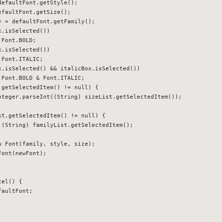
efaultFont.getStyle();

faultFont.getSize();

 = defaultFont.getFamily();

.isSelected())

Font.BOLD;

.isSelected())

Font.ITALIC;

x.isSelected() && italicBox.isSelected())

Font.BOLD & Font.ITALIC;

getSelectedItem() != null) {

nteger.parseInt((String) sizeList.getSelectedItem());

t.getSelectedItem() != null) {

 (String) familyList.getSelectedItem();

 Font(family, style, size);

ont(newFont);

el() {

aultFont;
