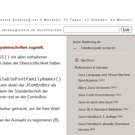
letzte Änderung vor 2 Monaten, 22 Tagen, 17 Stunden, 42 Minuten
Los
javabeginners.de durchsuchen
letzte Änderung an:
Systemschriften zugreift.
→
Tabellenspalte sortieren
UI()
mit allen enthaltenen
Api-Docs
 dabei der Übersichtlichkeit halber
Referenzen & Literatur:
Java Language and Virtual Machine
ilableFontFamilyNames()
Specifications
JComboBox
kann direkt der
als
Ältere Java-Versionen
ann die Standardschrift der
Java Code-Konventionen
elesen und an der ComboBox
Java ist auch eine Insel
itierbar gemacht, um die freie Wahl
Java SE 8 Standard-Bibliothek
Java-Handbuch 3. Auflage
i der Auswahl zu registrieren [85,
Java-Handbuch aktuelle Download-
Version