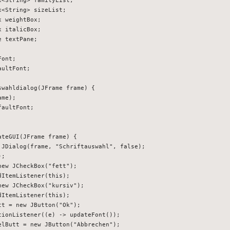
<String> sizeList;

 weightBox;

 italicBox;

 textPane;

ont;

ultFont;

wahldialog(JFrame frame) {

me);

aultFont;

teGUI(JFrame frame) {

 JDialog(frame, "Schriftauswahl", false);

;

ew JCheckBox("fett");

ItemListener(this);

ew JCheckBox("kursiv");

ItemListener(this);

t = new JButton("Ok");

ionListener((e) -> updateFont());

lButt = new JButton("Abbrechen");
