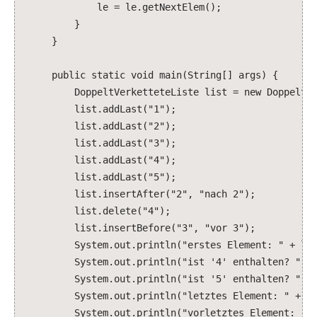
le = le.getNextElem();
}
}
public static void main(String[] args) {
DoppeltVerketteteListe list = new DoppeltVer
list.addLast("1");
list.addLast("2");
list.addLast("3");
list.addLast("4");
list.addLast("5");
list.insertAfter("2", "nach 2");
list.delete("4");
list.insertBefore("3", "vor 3");
System.out.println("erstes Element: " + list.
System.out.println("ist '4' enthalten? " + l
System.out.println("ist '5' enthalten? " + l
System.out.println("letztes Element: " + list
System.out.println("vorletztes Element: " + li