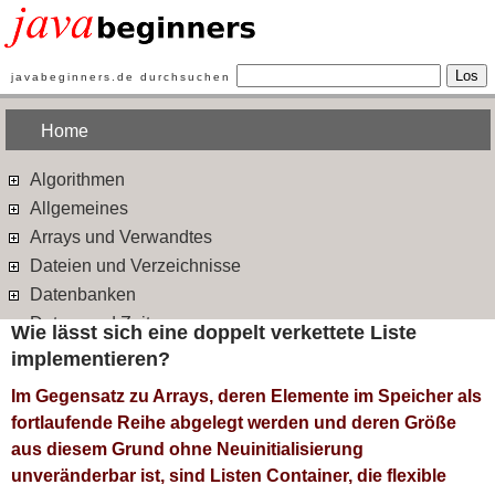
Los
javabeginners.de durchsuchen
Home
Algorithmen
Allgemeines
Arrays und Verwandtes
Dateien und Verzeichnisse
Datenbanken
Datum und Zeit
Wie lässt sich eine doppelt verkettete Liste
Design Patterns
implementieren?
Ein- und Ausgabe
Im Gegensatz zu Arrays, deren Elemente im Speicher als
Ereignisbehandlung
fortlaufende Reihe abgelegt werden und deren Größe
Exceptions
aus diesem Grund ohne Neuinitialisierung
Frameworks
unveränderbar ist, sind Listen Container, die flexible