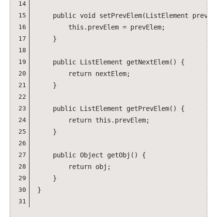
14
15
    public void setPrevElem(ListElement prevEle
16
        this.prevElem = prevElem;

17
    }

18
19
    public ListElement getNextElem() {

20
        return nextElem;

21
    }

22
23
    public ListElement getPrevElem() {

24
        return this.prevElem;

25
    }

26
27
    public Object getObj() {

28
        return obj;

29
    }

30
31