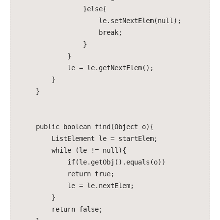
}else{
le.setNextElem(null);
break;
}
}
le = le.getNextElem();
}
}
public boolean find(Object o){
ListElement le = startElem;
while (le != null){
if(le.getObj().equals(o))
return true;
le = le.nextElem;
}
return false;