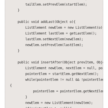
tailElem.setPrevElem(startElem);
}
public void addLast(Object o){
ListElement newElem = new ListElement(o);
ListElement lastElem = getLastElem();
lastElem.setNextElem(newElem);
newElem.setPrevElem(lastElem);
}
public void insertAfter(Object prevItem, Object
ListElement newElem, nextElem = null, point
pointerElem = startElem.getNextElem();
while(pointerElem != null && !pointerElem.get
{
pointerElem = pointerElem.getNextElem()
}
newElem = new ListElement(newItem);