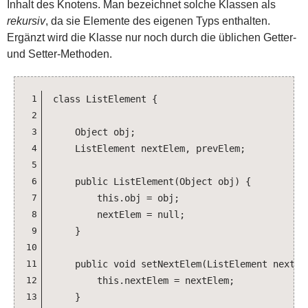
Applets
Inhalt des Knotens. Man bezeichnet solche Klassen als
rekursiv
, da sie Elemente des eigenen Typs enthalten.
Applications
Ergänzt wird die Klasse nur noch durch die üblichen Getter-
Dashboard
und Setter-Methoden.
Snippets und Klassen
Alphabetische Sitemap
1
class ListElement {

2
3
    Object obj;

4
    ListElement nextElem, prevElem;

5
6
    public ListElement(Object obj) {

7
        this.obj = obj;

8
        nextElem = null;

9
    }

10
11
    public void setNextElem(ListElement nextEle
12
        this.nextElem = nextElem;

13
    }
