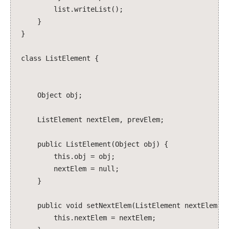
list.writeList();
}
}
class ListElement {
Object obj;
ListElement nextElem, prevElem;
public ListElement(Object obj) {
this.obj = obj;
nextElem = null;
}
public void setNextElem(ListElement nextElem) 
this.nextElem = nextElem;