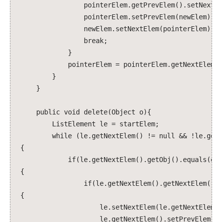
pointerElem.getPrevElem().setNextElem
pointerElem.setPrevElem(newElem);
newElem.setNextElem(pointerElem);
break;
}
pointerElem = pointerElem.getNextElem()
}
}
public void delete(Object o){
ListElement le = startElem;
while (le.getNextElem() != null && !le.getOb
{
if(le.getNextElem().getObj().equals(o)
{
if(le.getNextElem().getNextElem()!=n
{
le.setNextElem(le.getNextElem().get
le.getNextElem().setPrevElem(le