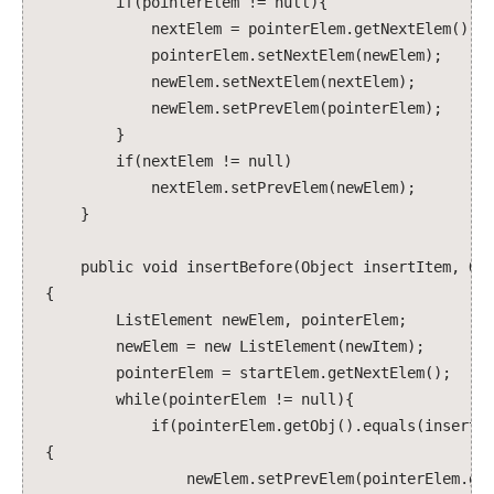
if(pointerElem != null){
nextElem = pointerElem.getNextElem();
pointerElem.setNextElem(newElem);
newElem.setNextElem(nextElem);
newElem.setPrevElem(pointerElem);
}
if(nextElem != null)
nextElem.setPrevElem(newElem);
}
public void insertBefore(Object insertItem, Obj
{
ListElement newElem, pointerElem;
newElem = new ListElement(newItem);
pointerElem = startElem.getNextElem();
while(pointerElem != null){
if(pointerElem.getObj().equals(insertIt
{
newElem.setPrevElem(pointerElem.getPr