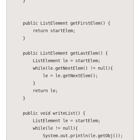
}
public ListElement getFirstElem() {
return startElem;
}
public ListElement getLastElem() {
ListElement le = startElem;
while(le.getNextElem() != null){
le = le.getNextElem();
}
return le;
}
public void writeList() {
ListElement le = startElem;
while(le != null){
System.out.println(le.getObj());