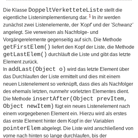
DoppeltVerketteteListe
Die Klasse
stellt die
1
eigentliche Listenimplementierung dar.
In ihr werden
zunächst zwei Listenelemente, der
'Kopf'
und der
'Schwanz'
angelegt. Sie verweisen als Nachfolge- und
Vorgängerelemente gegenseitig auf sich. Die Methode
getFirstElem()
liefert den Kopf der Liste, die Methode
getLastElem()
durchläuft die Liste und gibt das letzte
Element zurück.
addLast(Object o)
In
wird das letzte Element über
das Durchlaufen der Liste ermittelt und dies mit einem
neuen Listenelement so verknüpft, dass dies als Nachfolger
des ehemals letzten, nunmehr vorletzten Elementes dient.
insertAfter(Object prevItem,
Die Methode
Object newItem)
fügt ein neues Listenelement nach
einem vorgegebenen Element ein. Hierzu wird als erstes
das erste Element hinter dem Kopf in der Variablen
pointerElem
abgelegt. Die Liste wird anschließend von
vorne nach hinten so lange durchlaufen, bis der