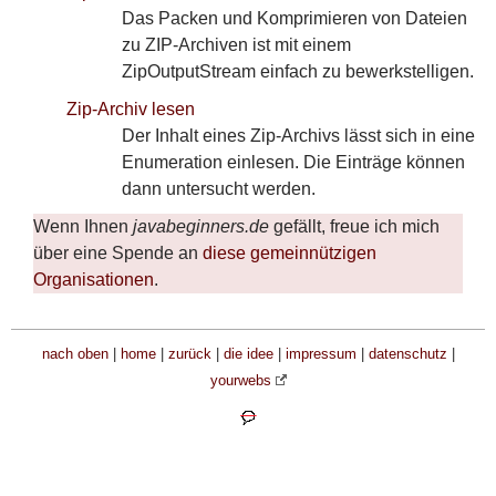
Grafik
Das Packen und Komprimieren von Dateien
Grundlagen
zu ZIP-Archiven ist mit einem
IDE
ZipOutputStream einfach zu bewerkstelligen.
Klassen und Interfaces
Zip-Archiv lesen
Layout
Der Inhalt eines Zip-Archivs lässt sich in eine
Mac-Besonderheiten
Enumeration einlesen. Die Einträge können
Mathematisches
dann untersucht werden.
Netzwerk
Wenn Ihnen
javabeginners.de
gefällt, freue ich mich
Sammlungen und Listen
über eine Spende an
diese gemeinnützigen
Schleifen und Verzweigungen
Organisationen
.
Schrift
String
Swing
nach oben
|
home
|
zurück
|
die idee
|
impressum
|
datenschutz
|
Systemzugriff
yourwebs
Threads
Tools
XML