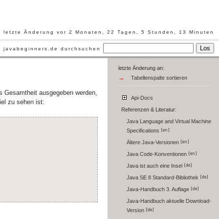
letzte Änderung vor 2 Monaten, 22 Tagen, 5 Stunden, 13 Minuten
Los
javabeginners.de durchsuchen
letzte Änderung an:
.
→
Tabellenspalte sortieren
als Gesamtheit ausgegeben werden,
Api-Docs
el zu sehen ist:
Referenzen & Literatur:
Java Language and Virtual Machine
Specifications
Ältere Java-Versionen
Java Code-Konventionen
Java ist auch eine Insel
Java SE 8 Standard-Bibliothek
Java-Handbuch 3. Auflage
Java-Handbuch aktuelle Download-
Version