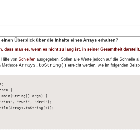
einen Überblick über die Inhalte eines Arrays erhalten?
, dass man es, wenn es nicht zu lang ist, in seiner Gesamtheit darstellt
 Hilfe von
Schleifen
ausgegeben. Sollen alle Werte jedoch auf die Schnelle 
Arrays.toString()
hen Methode
erreicht werden, wie im folgenden Beispi
;

ben {

 main(String[] args) {

"eins", "zwei", "drei"};

ntln(Arrays.toString(s));
