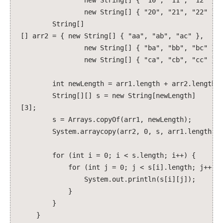
new String[] { "10", "11", "12" },
Applets
new String[] { "20", "21", "22" } }
Applications
String[]
Dashboard
[] arr2 = { new String[] { "aa", "ab", "ac" },
Snippets und Klassen
new String[] { "ba", "bb", "bc" },
new String[] { "ca", "cb", "cc" } }
Alphabetische Sitemap
int newLength = arr1.length + arr2.length;
String[][] s = new String[newLength]
[3];
s = Arrays.copyOf(arr1, newLength);
System.arraycopy(arr2, 0, s, arr1.length, ar
for (int i = 0; i < s.length; i++) {
for (int j = 0; j < s[i].length; j++) 
System.out.println(s[i][j]);
}
}
}