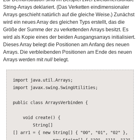
Grafik
String-Arrays deklariert. (Das Verketten eindimensionaler
Grundlagen
Arrays geschieht natürlich auf die gleiche Weise.) Zunächst
IDE
wird ein neues Array des gleichen Typs erstellt, das die
Klassen und Interfaces
Größe der Summe der zu verkettenden Arrays besitzt. Es
Layout
wird als Kopie eines der beiden Ausgangsarrays initialisiert.
Mac-Besonderheiten
Dieses Array belegt die Positionen am Anfang des neuen
Mathematisches
Arrays. Die verbleibenden Positionen am Ende des neuen
Netzwerk
Arrays werden mit
null
belegt.
Sammlungen und Listen
Schleifen und Verzweigungen
import java.util.Arrays;
Schrift
import javax.swing.SwingUtilities;
String
Swing
public class ArraysVerbinden {
Systemzugriff
Threads
void create() {
Tools
String[]
XML
[] arr1 = { new String[] { "00", "01", "02" },