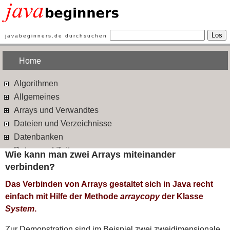
Los
javabeginners.de durchsuchen
Home
Algorithmen
Allgemeines
Arrays und Verwandtes
Dateien und Verzeichnisse
Datenbanken
Datum und Zeit
Wie kann man zwei Arrays miteinander
Design Patterns
verbinden?
Ein- und Ausgabe
Das Verbinden von Arrays gestaltet sich in Java recht
Ereignisbehandlung
einfach mit Hilfe der Methode
arraycopy
der Klasse
Exceptions
System
.
Frameworks
Zur Demonstration sind im Beispiel zwei zweidimensionale