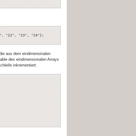
", "22", "23", "24"};
d die aus dem eindimensinalen
able des eindimensionalen Arrays
chleife inkrementiert.