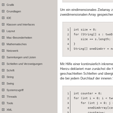
Grafik
Um ein eindimensionales Zielarray 
Grundlagen
zweidimensionalen Array gespeichert
IDE
Klassen und Interfaces
int size = 0;

1
Layout
for (String[] s : twoDi
2
Mac-Besonderheiten
    size += s.length;

3
}

Mathematisches
4
String[] oneDimArr = n
5
Netzwerk
Sammlungen und Listen
Mit Hilfe einer kontinuierlich inkre
Schleifen und Verzweigungen
Hierzu deklariert man zunächst die H
Schrift
geschachtelten Schleifen und übergi
String
die bei jedem Durchlauf der inneren 
Swing
Systemzugriff
int counter = 0;

1
Threads
for (int i = 0; i < tw
2
    for (int j = 0; j 
Tools
3
        oneDimArray[co
4
XML
        counter++;

5