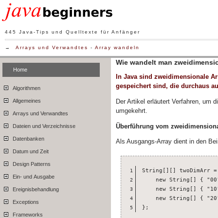
445 Java-Tips und Quelltexte für Anfänger
→
Arrays und Verwandtes
-
Array wandeln
Wie wandelt man zweidimensio
Home
In Java sind zweidimensionale Ar
gespeichert sind, die durchaus a
Algorithmen
Der Artikel erläutert Verfahren, um
Allgemeines
umgekehrt.
Arrays und Verwandtes
Überführung vom zweidimensional
Dateien und Verzeichnisse
Datenbanken
Als Ausgangs-Array dient in den Bei
Datum und Zeit
Design Patterns
String[][] twoDimArr = 
1
Ein- und Ausgabe
    new String[] { "00
2
    new String[] { "10
Ereignisbehandlung
3
    new String[] { "20
4
Exceptions
};
5
Frameworks