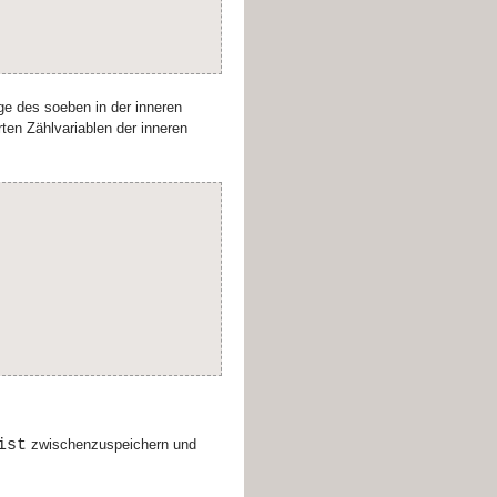
ge des soeben in der inneren
rten Zählvariablen der inneren
ist
zwischenzuspeichern und