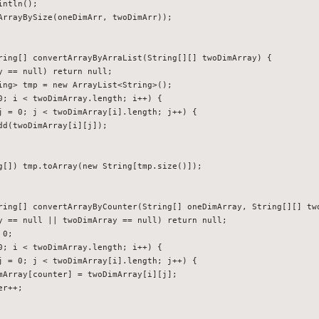
ntln();

ArrayBySize(oneDimArr, twoDimArr));

ring[] convertArrayByArraList(String[][] twoDimArray) {

y == null) return null;

ing> tmp = new ArrayList<String>();

0; i < twoDimArray.length; i++) {

j = 0; j < twoDimArray[i].length; j++) {

dd(twoDimArray[i][j]);

g[]) tmp.toArray(new String[tmp.size()]);

ring[] convertArrayByCounter(String[] oneDimArray, String[][] two
y == null || twoDimArray == null) return null;

0;

0; i < twoDimArray.length; i++) {

j = 0; j < twoDimArray[i].length; j++) {

mArray[counter] = twoDimArray[i][j];

r++;
