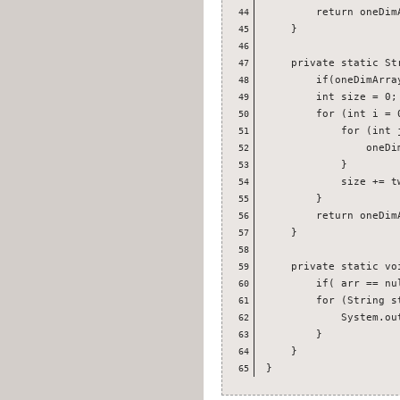
        return oneDimA
44
    }

45
46
    private static St
47
        if(oneDimArra
48
        int size = 0;

49
        for (int i = 
50
            for (int 
51
                oneDi
52
            }

53
            size += tw
54
        }

55
        return oneDimA
56
    }

57
58
    private static vo
59
        if( arr == nul
60
        for (String st
61
            System.out
62
        }

63
    }

64
}
65