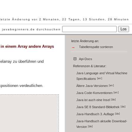
letzte Änderung vor 2 Monaten, 22 Tagen, 13 Stunden, 28 Minuten
Los
javabeginners.de durchsuchen
letzte Änderung an:
 in einem Array andere Arrays
→
Tabellenspalte sortieren
Api-Docs
ielarray zu überführen und
Referenzen & Literatur:
Java Language and Virtual Machine
Specifications
xpositionen verdeutlichen.
Ältere Java-Versionen
Java Code-Konventionen
Java ist auch eine Insel
Java SE 8 Standard-Bibliothek
Java-Handbuch 3. Auflage
Java-Handbuch aktuelle Download-
Version