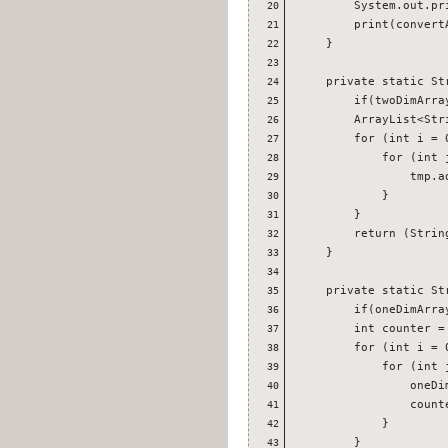
        System.out.pri
20
        print(convert
21
    }

22
23
    private static St
24
        if(twoDimArra
25
        ArrayList<Str
26
        for (int i = 
27
            for (int 
28
                tmp.a
29
            }

30
        }

31
        return (Strin
32
    }

33
34
    private static St
35
        if(oneDimArra
36
        int counter = 
37
        for (int i = 
38
            for (int 
39
                oneDi
40
                counte
41
            }

42
        }

43