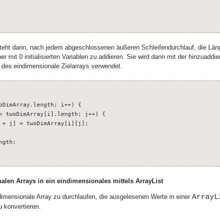
teht darin, nach jedem abgeschlossenen äußeren Schleifendurchlauf, die Län
er mit 0 initialisierten Variablen zu addieren. Sie wird dann mit der hinzuaddie
n des eindimensionale Zielarrays verwendet.
oDimArray.length; i++) {

< twoDimArray[i].length; j++) {

 + j] = twoDimArray[i][j];

gth;

len Arrays in ein eindimensionales mittels ArrayList
ArrayL
dimensionale Array zu durchlaufen, die ausgelesenen Werte in einer
u konvertieren.