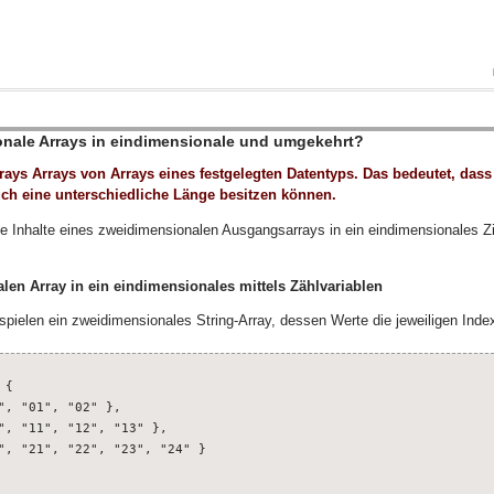
nale Arrays in eindimensionale und umgekehrt?
rays Arrays von Arrays eines festgelegten Datentyps. Das bedeutet, dass
uch eine unterschiedliche Länge besitzen können.
 die Inhalte eines zweidimensionalen Ausgangsarrays in ein eindimensionales Z
en Array in ein eindimensionales mittels Zählvariablen
spielen ein zweidimensionales String-Array, dessen Werte die jeweiligen Inde
{

", "01", "02" },

", "11", "12", "13" },

", "21", "22", "23", "24" }
