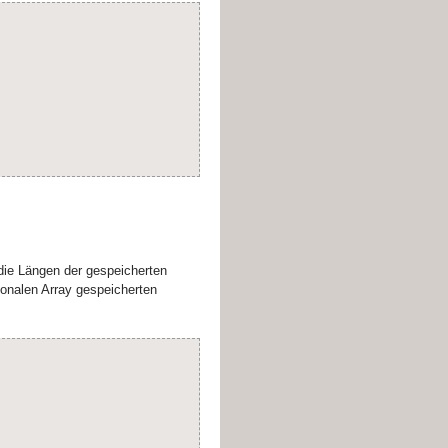
die Längen der gespeicherten
sionalen Array gespeicherten