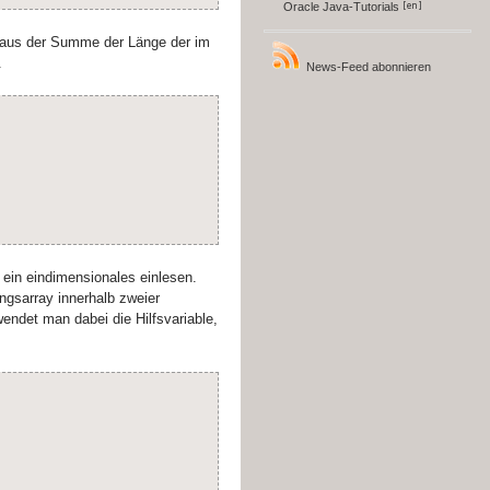
Oracle Java-Tutorials
h aus der Summe der Länge der im
.
News-Feed abonnieren
n ein eindimensionales einlesen.
angsarray innerhalb zweier
endet man dabei die Hilfsvariable,