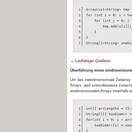
ArrayList<String> tmp 
1
for (int i = 0; i < tw
2
    for (int j = 0; j 
3
        tmp.add(s[i][j]
4
    }

5
}

6
String[]<String> oneDi
7
→ Lauffähiger Quelltext
Überführung eines eindimensiona
Um das zweidimensionale Zielarray 
Arrays, wird sinnvollerweise zunäch
eindimensionalen Arrays innerhalb e
int[] arrLengths = {3, 
1
String[][] twoDimArr =
2
for(int i = 0; i < arr
3
    twoDimArr[i] = new
4
}
5