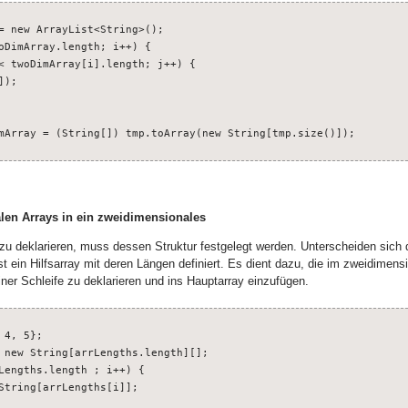
= new ArrayList<String>();

oDimArray.length; i++) {

< twoDimArray[i].length; j++) {

);

mArray = (String[]) tmp.toArray(new String[tmp.size()]);
len Arrays in ein zweidimensionales
zu deklarieren, muss dessen Struktur festgelegt werden. Unterscheiden sich 
st ein Hilfsarray mit deren Längen definiert. Es dient dazu, die im zweidimen
iner Schleife zu deklarieren und ins Hauptarray einzufügen.
4, 5};

 new String[arrLengths.length][];

Lengths.length ; i++) {

String[arrLengths[i]];
