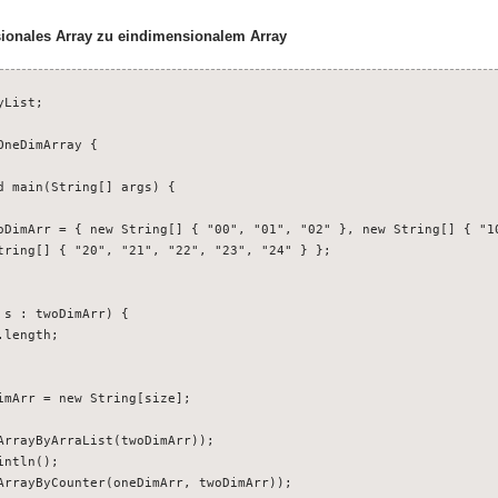
sionales Array zu eindimensionalem Array
List;

neDimArray {

d main(String[] args) {

oDimArr = { new String[] { "00", "01", "02" }, new String[] { "10
tring[] { "20", "21", "22", "23", "24" } };

s : twoDimArr) {

length;

imArr = new String[size];

ArrayByArraList(twoDimArr));

ntln();

ArrayByCounter(oneDimArr, twoDimArr));
