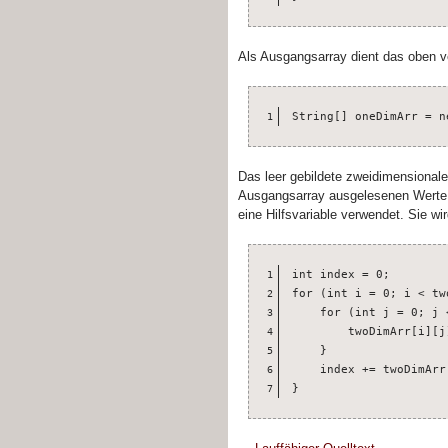
Als Ausgangsarray dient das oben v
String[] oneDimArr = n
1
Das leer gebildete zweidimensionale
Ausgangsarray ausgelesenen Werte w
eine Hilfsvariable verwendet. Sie wi
int index = 0;

1
for (int i = 0; i < tw
2
    for (int j = 0; j 
3
        twoDimArr[i][j
4
    }

5
    index += twoDimArr[
6
}
7