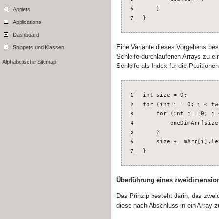
    }

6
Applets
}
7
Applications
Dashboard
Eine Variante dieses Vorgehens bes
Snippets und Klassen
Schleife durchlaufenen Arrays zu ein
Alphabetische Sitemap
Schleife als Index für die Positione
int size = 0;

1
for (int i = 0; i < tw
2
    for (int j = 0; j 
3
        oneDimArr[size
4
    }

5
    size += mArr[i].len
6
}
7
Überführung eines zweidimensiona
Das Prinzip besteht darin, das zwei
diese nach Abschluss in ein Array z