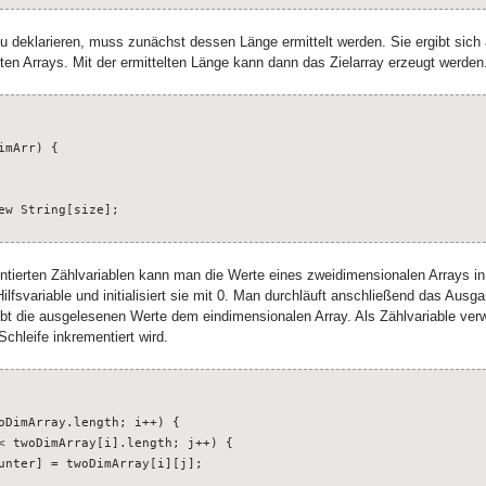
zu deklarieren, muss zunächst dessen Länge ermittelt werden. Sie ergibt sic
en Arrays. Mit der ermittelten Länge kann dann das Zielarray erzeugt werden
mArr) {

ew String[size];
mentierten Zählvariablen kann man die Werte eines zweidimensionalen Arrays i
ilfsvariable und initialisiert sie mit 0. Man durchläuft anschließend das Ausg
bt die ausgelesenen Werte dem eindimensionalen Array. Als Zählvariable verw
Schleife inkrementiert wird.
oDimArray.length; i++) {

< twoDimArray[i].length; j++) {

unter] = twoDimArray[i][j];
