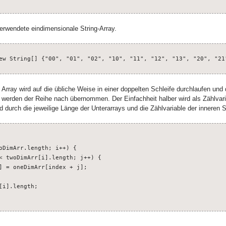
erwendete eindimensionale String-Array.
ew String[] {"00", "01", "02", "10", "11", "12", "13", "20", "21
 Array wird auf die übliche Weise in einer doppelten Schleife durchlaufen un
erden der Reihe nach übernommen. Der Einfachheit halber wird als Zählvari
rd durch die jeweilige Länge der Unterarrays und die Zählvariable der inneren S
oDimArr.length; i++) {

< twoDimArr[i].length; j++) {

] = oneDimArr[index + j];

i].length;
