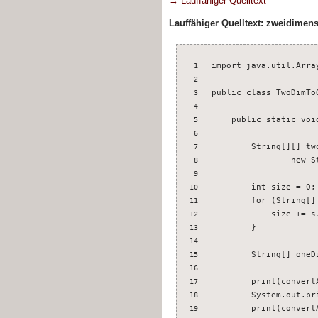
→ Lauffähiger Quelltext
Lauffähiger Quelltext: zweidimen
import java.util.Array
1
2
public class TwoDimToO
3
4
    public static voi
5
6
        String[][] tw
7
                new S
8
9
        int size = 0;

10
        for (String[] 
11
            size += s.
12
        }

13
14
        String[] oneD
15
16
        print(convert
17
        System.out.pri
18
        print(convert
19