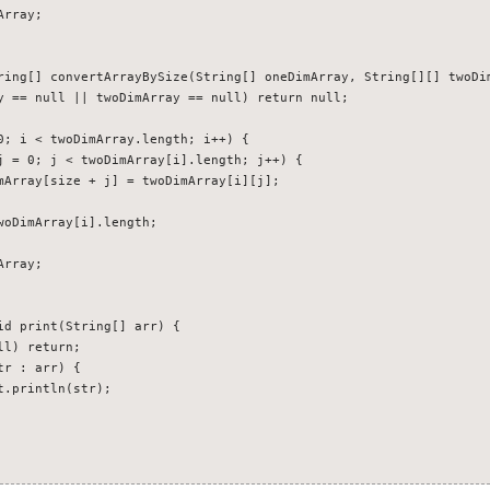
rray;

ring[] convertArrayBySize(String[] oneDimArray, String[][] twoDim
y == null || twoDimArray == null) return null;

0; i < twoDimArray.length; i++) {

j = 0; j < twoDimArray[i].length; j++) {

mArray[size + j] = twoDimArray[i][j];

oDimArray[i].length;

rray;

id print(String[] arr) {

l) return;

r : arr) {

.println(str);
