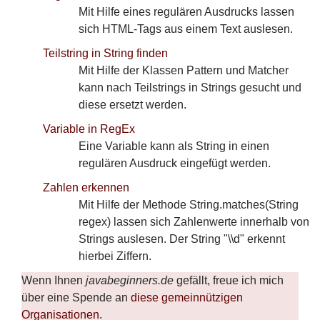
Grafik
Mit Hilfe eines regulären Ausdrucks lassen
Grundlagen
sich HTML-Tags aus einem Text auslesen.
IDE
Teilstring in String finden
Klassen und Interfaces
Mit Hilfe der Klassen Pattern und Matcher
Layout
kann nach Teilstrings in Strings gesucht und
Mac-Besonderheiten
diese ersetzt werden.
Mathematisches
Variable in RegEx
Netzwerk
Eine Variable kann als String in einen
Sammlungen und Listen
regulären Ausdruck eingefügt werden.
Schleifen und Verzweigungen
Schrift
Zahlen erkennen
String
Mit Hilfe der Methode String.matches(String
regex) lassen sich Zahlenwerte innerhalb von
Swing
Strings auslesen. Der String "\\d" erkennt
Systemzugriff
hierbei Ziffern.
Threads
Tools
Wenn Ihnen
javabeginners.de
gefällt, freue ich mich
XML
über eine Spende an
diese gemeinnützigen
Organisationen
.