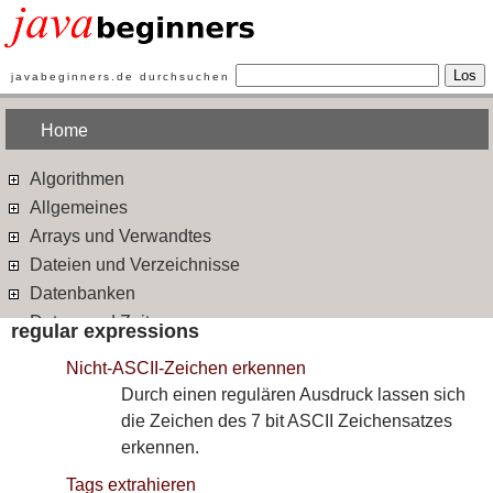
Los
javabeginners.de durchsuchen
Home
Algorithmen
Allgemeines
Arrays und Verwandtes
Dateien und Verzeichnisse
Datenbanken
Datum und Zeit
regular expressions
Design Patterns
Nicht-ASCII-Zeichen erkennen
Ein- und Ausgabe
Durch einen regulären Ausdruck lassen sich
Ereignisbehandlung
die Zeichen des 7 bit ASCII Zeichensatzes
Exceptions
erkennen.
Frameworks
Tags extrahieren