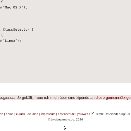
 {
Mac OS X");
s ClassSelector {
 {
"Linux");
;
beginners.de
gefällt, freue ich mich über eine Spende an
diese gemeinnützige
en
|
home
|
zurück
|
die idee
|
impressum
|
datenschutz
|
yourwebs
| letzte Dateiänderung: 05
© javabeginners.de, 2026