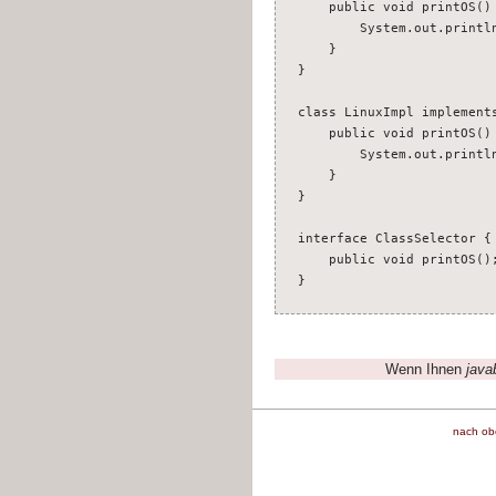
public void printOS()
System.out.println("
}
}
class LinuxImpl implement
public void printOS()
System.out.println(
}
}
interface ClassSelector {
public void printOS()
}
Wenn Ihnen
java
nach ob