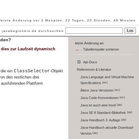
letzte Änderung vor 2 Monaten, 22 Tagen, 20 Stunden, 49 Minuten
Los
javabeginners.de durchsuchen
laden?
letzte Änderung an:
 dies zur Laufzeit dynamisch
→
Tabellenspalte sortieren
Api-Docs
Referenzen & Literatur:
ClassSelector
, die ein
-Objekt
 von den restlichen drei
Java Language and Virtual Machine
r ausführenden Plattform
Specifications
Ältere Java-Versionen
Java Code-Konventionen
Java ist auch eine Insel
Java SE 8 Standard-Bibliothek
Java-Handbuch 3. Auflage
Java-Handbuch aktuelle Download-
Version