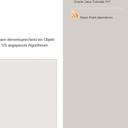
Oracle Java-Tutorials
News-Feed abonnieren
dann dementsprechend ein Objekt
lige OS angepasste Algorithmen