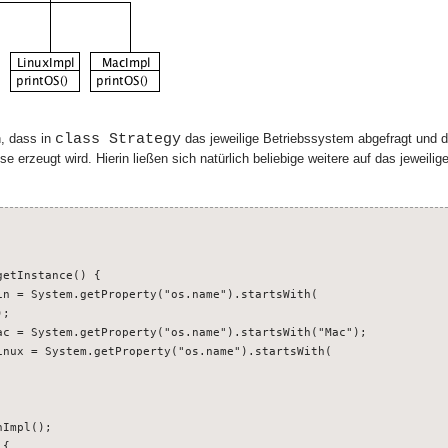
class Strategy
n, dass in
das jeweilige Betriebssystem abgefragt und 
sse erzeugt wird. Hierin ließen sich natürlich beliebige weitere auf das jewei
etInstance() {
System.getProperty("os.name").startsWith(
;
System.getProperty("os.name").startsWith("Mac");
= System.getProperty("os.name").startsWith(
pl();
 {