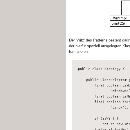
Der 'Witz' des Patterns besteht dari
der hierfür speziell ausgelegten Kla
formulieren.
public class Strategy {
public ClassSelector g
final boolean isWin = 
"Windows")
final boolean isMac = 
final boolean isLinux 
"Linux");
if (isWin) {
return new WinIm
} else if (isMac)