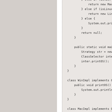
return new MacIm
} else if (isLinux
return new Linux
} else {
System.out.println("
}
return null;
}
public static void main
Strategy str = new S
ClassSelector inter =
inter.printOS();
}
}
class WinImpl implements 
public void printOS()
System.out.println("
}
}
class MacImpl implements 