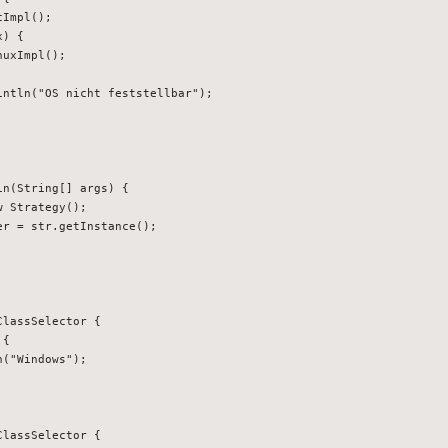
pl();
) {
Impl();
OS nicht feststellbar");
(String[] args) {
trategy();
 str.getInstance();
ClassSelector {
 {
Windows");
ClassSelector {